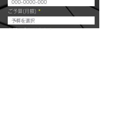
ご予算(月額)
お問い合わせ内容
送信
メール: moeka12310@outlook.jp
| TEL: 03-3590-7688
|
東京都渋谷区千駄ヶ谷4丁目12番2号 SENDAGAYATERRACE 102
号室