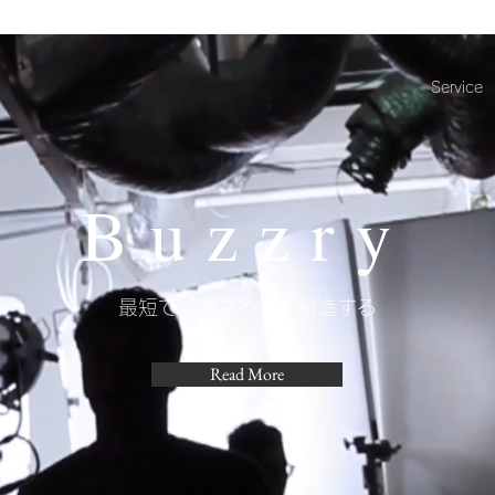
Service
Buzzry
​最短で『バズる』を創造する
Read More