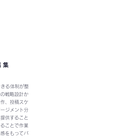
編集
できる体制が整
トの戦略設計か
制作、投稿スケ
ゲージメント分
で提供すること
することで作業
ド感をもってバ